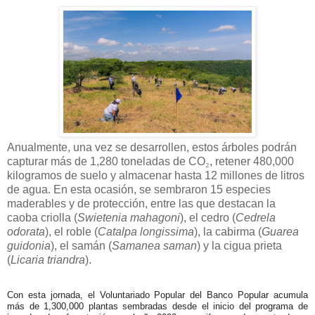
Anualmente, una vez se desarrollen, estos árboles podrán
capturar más de 1,280 toneladas de CO
₂
, retener 480,000
kilogramos de suelo y almacenar hasta 12 millones de litros
de agua. En esta ocasi
ó
n, se sembraron 15 especies
maderables y de protecci
ó
n, entre las que destacan la
caoba criolla (
Swietenia mahagoni
), el cedro (
Cedrela
odorata
), el roble (
Catalpa longissima
), la cabirma (
Guarea
guidonia
), el samán (
Samanea saman
) y la cigua prieta
(
Licaria triandra
).
Con esta jornada, el Voluntariado Popular del Banco Popular acumula
más de 1,300,000 plantas sembradas desde el inicio del programa de