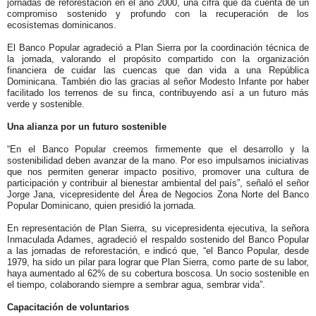
jornadas de reforestación en el año 2000, una cifra que da cuenta de un
compromiso sostenido y profundo con la recuperación de los
ecosistemas dominicanos.
El Banco Popular agradeció a Plan Sierra por la coordinación técnica de
la jornada, valorando el propósito compartido con la organización
financiera de cuidar las cuencas que dan vida a una República
Dominicana. También dio las gracias al señor Modesto Infante por haber
facilitado los terrenos de su finca, contribuyendo así a un futuro más
verde y sostenible.
Una alianza por un futuro sostenible
“En el Banco Popular creemos firmemente que el desarrollo y la
sostenibilidad deben avanzar de la mano. Por eso impulsamos iniciativas
que nos permiten generar impacto positivo, promover una cultura de
participación y contribuir al bienestar ambiental del país”, señaló el señor
Jorge Jana, vicepresidente del Área de Negocios Zona Norte del Banco
Popular Dominicano, quien presidió la jornada.
En representación de Plan Sierra, su vicepresidenta ejecutiva, la señora
Inmaculada Adames, agradeció el respaldo sostenido del Banco Popular
a las jornadas de reforestación, e indicó que, “el Banco Popular, desde
1979, ha sido un pilar para lograr que Plan Sierra, como parte de su labor,
haya aumentado al 62% de su cobertura boscosa. Un socio sostenible en
el tiempo, colaborando siempre a sembrar agua, sembrar vida”.
Capacitación de voluntarios