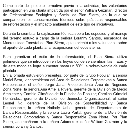
Como parte del proceso formativo previo a la actividad, los voluntarios
participaron en una charla impartida por el señor William Guzmán, director
de Ordenamiento Ecológico y Social de Plan Sierra, en la que se
compartieron los conocimientos técnicos sobre prácticas responsables
de reforestación y el impacto ambiental de este tipo de iniciativas.
Durante la siembra, la explicación técnica sobre las especies y el manejo
del terreno estuvo a cargo de la señora Loranny Santos, encargada de
Macrounidad Forestal de Plan Sierra, quien orientó a los voluntarios sobre
el aporte de cada planta a la recuperación del ecosistema.
Para garantizar el éxito de la reforestación, el Plan Sierra utiliza
polímeros que se introducen en los hoyos donde se siembran las matas y
de este modo se logra aumentar hasta un 80% la sobrevivencia de cada
plántula.
En la jornada estuvieron presentes, por parte del Grupo Popular, la señora
Mariel Bera, vicepresidenta del Área de Relaciones Corporativas y Banca
Responsable; el señor Jorge Jana, Vicepresidente Área de Negocios
Zona Norte; la señora Ana Amelia Rivera, gerente de la División de Medio
Ambiente y Cambio Climático de la Fundación Popular; Carolina Grimaldi
Hernández, gerente de División de Bienestar Organizacional; el señor
Leonel Ng, gerente de la División de Sostenibilidad y Banca
Responsable; la señora Nathaly Uribe, gerente del Departamento de
Banca Responsable; y la señora Laura Partal, gerente de la División de
Relaciones Corporativas y Banca Responsable Zona Norte. Por Plan
Sierra, acompañaron a la señora Adames el señor William Guzmán y la
señora Loranny Santos.