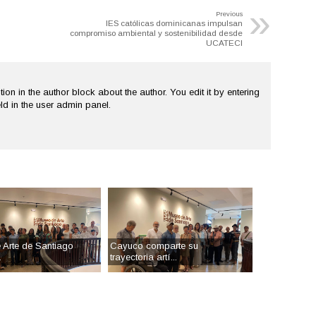
»
Previous
IES católicas dominicanas impulsan
compromiso ambiental y sostenibilidad desde
UCATECI
tion in the author block about the author. You edit it by entering
ield in the user admin panel.
Arte de Santiago
Cayuco comparte su
.
trayectoria artí...