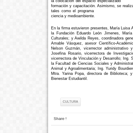
Media
la colocación del espacio especializado
formación y capacitación. Asimismo, se realiza
Mi Barrio está en 
tales como el programa
ciencia y medioambiente.
En la firma estuvieron presentes, María Luisa As
la Fundación Eduardo León Jimenes, María
Culturales; y Awilda Reyes, coordinadora gene
Amable Vásquez, asesor Científico-Académico
Nelson Guzmán, vicerrector administrativo y
Josefina Rosario, vicerrectora de Investiga
vicerrectora de Vinculación y Desarrollo; Ing.
la Facultad de Ciencias Sociales y Administra
Animal y Agroalimentaria; Ing. Yuridy Bourdier
Mtra. Yarina Popa, directora de Biblioteca; 
Bienestar Estudiantil.
Tag:
CULTURA
Share !