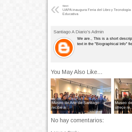
«
Next
UAPA inaugura Feria del Libro y Tecnología
Educativa
Santiago A Diario's Admin
We are.., This is a short descrip
text in the "Biographical Info" f
You May Also Like...
Museo de Arte de Santiago
Museo de 
recibe a ...
ofrece re..
No hay comentarios: