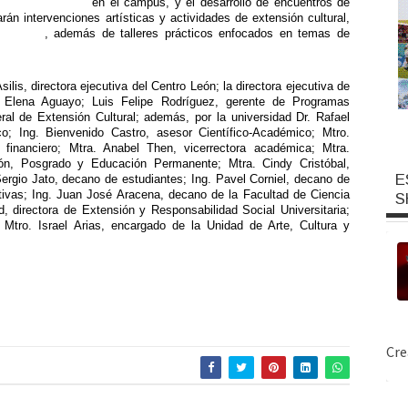
teca Itinerante
en el campus, y el desarrollo de encuentros de
rán intervenciones artísticas y actividades de extensión cultural,
Navidad
, además de talleres prácticos enfocados en temas de
ilis, directora ejecutiva del Centro León; la directora ejecutiva de
 Elena Aguayo; Luis Felipe Rodríguez, gerente de Programas
ral de Extensión Cultural; además, por la universidad Dr. Rafael
; Ing. Bienvenido Castro, asesor Científico-Académico; Mtro.
 financiero; Mtra. Anabel Then, vicerrectora académica; Mtra.
ción, Posgrado y Educación Permanente; Mtra. Cindy Cristóbal,
E
 Sergio Jato, decano de estudiantes; Ing. Pavel Corniel, decano de
tivas; Ing. Juan José Aracena, decano de la Facultad de Ciencia
S
d, directora de Extensión y Responsabilidad Social Universitaria;
y Mtro. Israel Arias, encargado de la Unidad de Arte, Cultura y