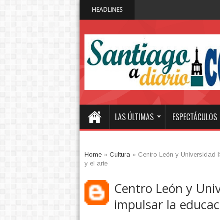
HEADLINES
Qik Banco Digital 
10:52 AM
LAS ÚLTIMAS
ESPECTÁCULOS
Home
»
Cultura
»
Centro León y Universidad I
y el arte
Centro León y Uni
impulsar la educaci