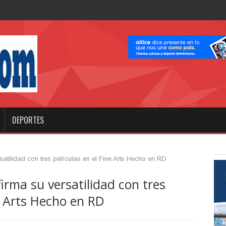
r abrirá XVI
DEPORTES
atilidad con tres películas en el Fine Arts Hecho en RD
rma su versatilidad con tres
ne Arts Hecho en RD