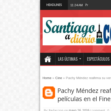
HEADLINES
Presidente Abinade
11:24 AM
LAS ÚLTIMAS
ESPECTÁCULOS
Home
»
Cine
»
Pachy Méndez reafirma su vers
Pachy Méndez reafi
películas en el Fi
By: Redaccion
on
mayo 26, 2026
/
comment : 0