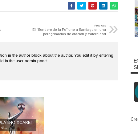
»
Previous
o
El “Sendero de la Fe” une a Santiago en una
peregrinación de oración y fraternidad
tion in the author block about the author. You edit it by entering
E
ield in the user admin panel.
S
 PLATINO XCARET
el...