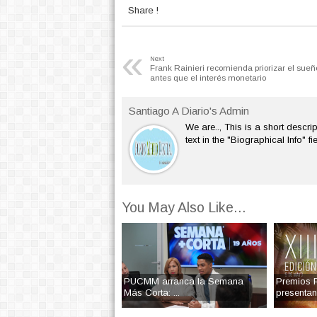
Share !
«
Next
Frank Rainieri recomienda priorizar el sueñ
antes que el interés monetario
Santiago A Diario's Admin
We are.., This is a short descrip
text in the "Biographical Info" f
You May Also Like...
PUCMM arranca la Semana
Premios
Más Corta: ...
presentan 