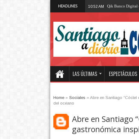
HEADLINES
Qik Banco Digital 
10:52 AM
LAS ÚLTIMAS
ESPECTÁCULOS
Home
»
Sociales
»
Abre en Santiago “Cóctel 
del océano
Abre en Santiago “
gastronómica inspi