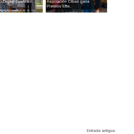
 Digital celebra
Asociación Cibao gana
.
Premios Effie...
Entrada antigua