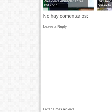
Presidente Abinader abrirá
Qik Banco
XVI cong...
con éxito..
No hay comentarios:
Leave a Reply
Entrada más reciente