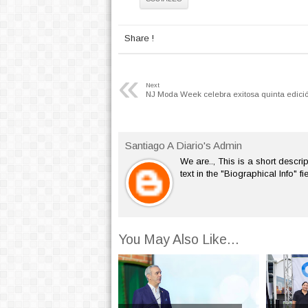
Share !
«
Next
NJ Moda Week celebra exitosa quinta edici
Santiago A Diario's Admin
We are.., This is a short descrip
text in the "Biographical Info" f
You May Also Like...